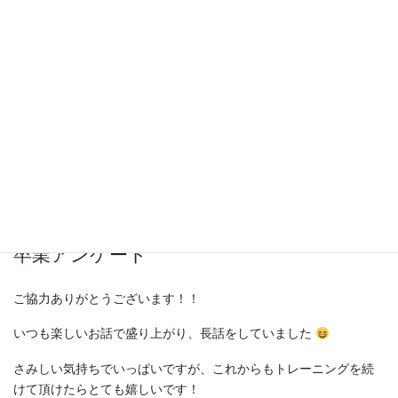
3ヶ月間、本当にお疲れさまでした
会社での付き合いなどで外食も多々あった中でも続けて頂けまし
た。
キツイ食事制限や激しいだけの運動ではなく、続けられる事を大
事にダイエットのノウハウをお伝え出来たかと思います
体重の数値ではなく見た目の変化を実感してみませんか？
卒業アンケート
ご協力ありがとうございます！！
いつも楽しいお話で盛り上がり、長話をしていました
さみしい気持ちでいっぱいですが、これからもトレーニングを続
けて頂けたらとても嬉しいです！