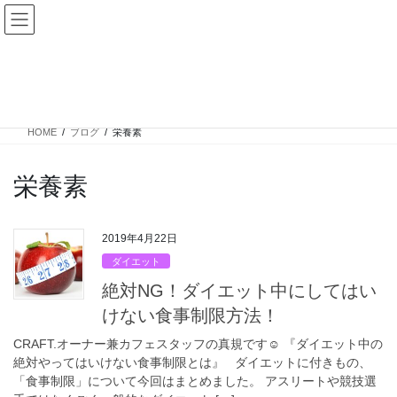
コ
ナ
ン
ビ
テ
ゲ
ン
ー
ブログ
ツ
シ
へ
ョ
ス
ン
HOME
ブログ
栄養素
キ
に
ッ
移
プ
動
栄養素
2019年4月22日
ダイエット
絶対NG！ダイエット中にしてはい
けない食事制限方法！
CRAFT.オーナー兼カフェスタッフの真規です☺ 『ダイエット中の
絶対やってはいけない食事制限とは』 ダイエットに付きもの、
「食事制限」について今回はまとめました。 アスリートや競技選