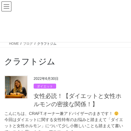
コ
ナ
ン
ビ
テ
ゲ
ン
ー
ブログ
ツ
シ
へ
ョ
ス
ン
HOME
ブログ
クラフトジム
キ
に
ッ
移
プ
動
クラフトジム
2022年6月30日
ダイエット
女性必読！【ダイエットと女性ホ
ルモンの密接な関係！】
こんにちは、CRAFT.オーナー兼アドバイザーのまきです！
今回はダイエットに関する女性特有のお悩みと踏まえて「ダイエ
ットと女性ホルモン」について少し小難しいことも踏まえて書い