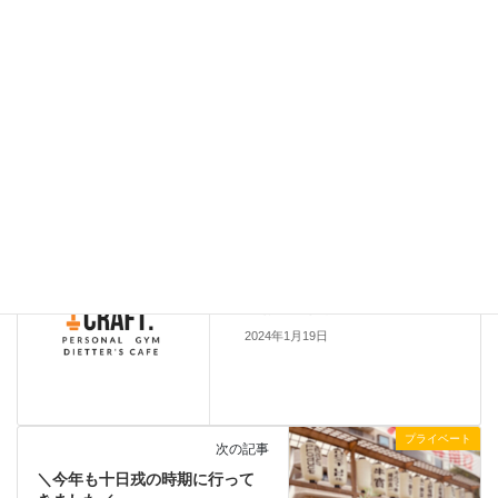
ダイエット
脚痩せ
ボディメイク
下腹
タグ
運動不足
痩せたい
阿波座
ストレッチ
大阪
尻トレ
本町
ピラティス
西区
姿勢改善
パーソナトレーニング
肩こり
美尻
腰痛
ジム
ヒップアップ
ピラティスマシン
パーソナルジム
ブライダル
更新情報
前の記事
【お詫び】公式ホームページか
らのお問い合わせについて
2024年1月19日
プライベート
次の記事
＼今年も十日戎の時期に行って