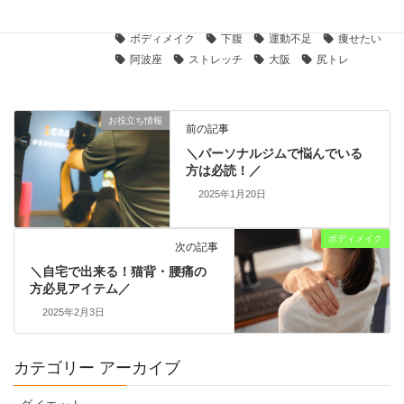
マシンピラティス
ダイエット
脚痩せ
ボディメイク
下腹
運動不足
痩せたい
阿波座
ストレッチ
大阪
尻トレ
お役立ち情報
前の記事
＼パーソナルジムで悩んでいる
方は必読！／
2025年1月20日
ボディメイク
次の記事
＼自宅で出来る！猫背・腰痛の
方必見アイテム／
2025年2月3日
カテゴリー アーカイブ