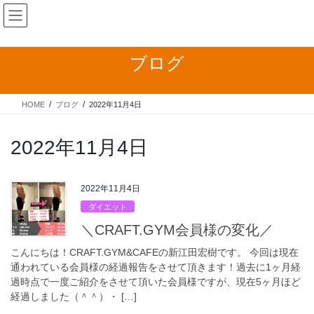
コ
ナ
ン
ビ
テ
ゲ
ン
ー
ブログ
ツ
シ
へ
ョ
ス
ン
HOME
ブログ
2022年11月4日
キ
に
ッ
移
プ
動
2022年11月4日
2022年11月4日
ダイエット
＼CRAFT.GYM会員様の変化／
こんにちは！CRAFT.GYM&CAFEの新江田宏樹です。 今回は現在
通われている会員様の経過報告をさせて頂きます！過去に1ヶ月経
過時点で一度ご紹介をさせて頂いた会員様ですが、現在5ヶ月ほど
経過しました（＾＾）・ […]