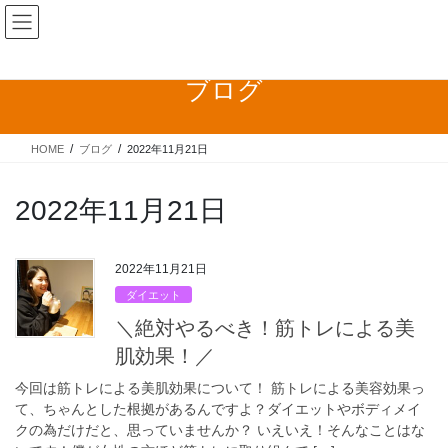
コ
ナ
ン
ビ
テ
ゲ
ン
ー
ブログ
ツ
シ
へ
ョ
ス
ン
HOME
ブログ
2022年11月21日
キ
に
ッ
移
プ
動
2022年11月21日
2022年11月21日
ダイエット
＼絶対やるべき！筋トレによる美
肌効果！／
今回は筋トレによる美肌効果について！ 筋トレによる美容効果っ
て、ちゃんとした根拠があるんですよ？ダイエットやボディメイ
クの為だけだと、思っていませんか？ いえいえ！そんなことはな