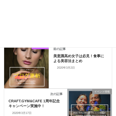
Facebook
X
Bluesky
Threads
LINE
更新情報
カテゴリー
ダイエット
前の記事
美意識高め女子は必見！食事に
よる美容法まとめ
2020年3月2日
イベント情報
次の記事
CRAFT.GYM&CAFE 1周年記念
キャンペーン実施中！
2020年3月17日