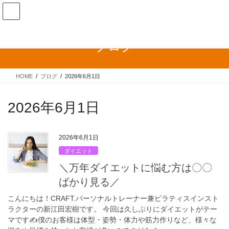
コ
ナ
ン
ビ
テ
ゲ
ン
ー
ブログ
ツ
シ
へ
ョ
ス
ン
HOME
ブログ
2026年6月1日
キ
に
ッ
移
プ
動
2026年6月1日
2026年6月1日
ダイエット
＼万年ダイエットに悩む方は〇〇
ばかり見る／
こんにちは！CRAFT.パーソナルトレーナー兼ピラティスインスト
ラクターの新江田宏樹です。 今回は久しぶりにダイエットがテー
マです✍僕のお客様は体型・姿勢・体力や筋力作りなど、様々な