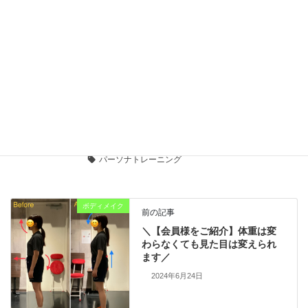
ボディメイク
カテゴリー
肩こり
美尻
腰痛
ジム
タグ
ヒップアップ
パーソナルジム
ブライダル
ピラティスマシン
ダイエット
脚痩せ
ボディメイク
下腹
運動不足
痩せたい
阿波座
ストレッチ
大阪
尻トレ
本町
ピラティス
西区
姿勢改善
パーソナトレーニング
ボディメイク
前の記事
＼【会員様をご紹介】体重は変
わらなくても見た目は変えられ
ます／
2024年6月24日