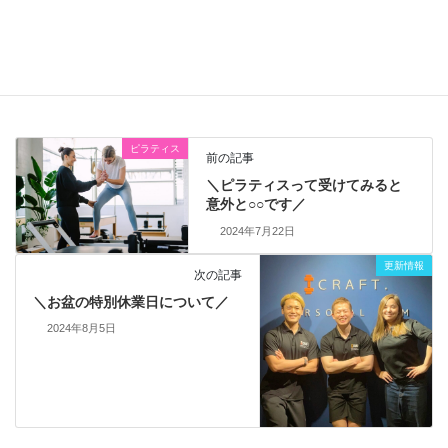
パーソナトレーニング
肩こり
美尻
腰痛
ジム
ヒップアップ
ピラティスマシン
パーソナルジム
ブライダル
ダイエット
脚痩せ
ピラティス
前の記事
＼ピラティスって受けてみると
意外と○○です／
2024年7月22日
更新情報
次の記事
＼お盆の特別休業日について／
2024年8月5日