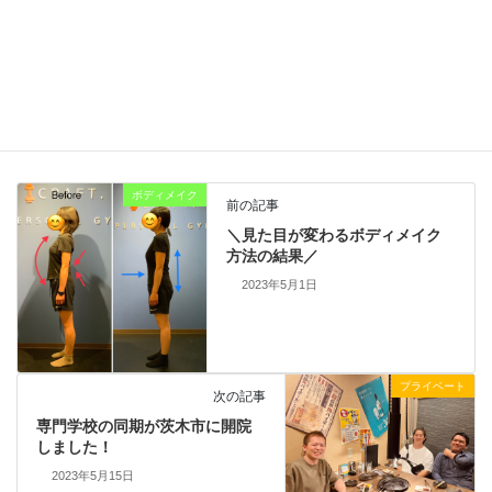
ダイエット
パーソナトレーニング
ボディメイク
美尻
健康
ヒップアップ
運動不足
ブライダル
阿波座
脚痩せ
大阪
下腹
本町
痩せたい
西区
ストレッチ
栄養
尻トレ
ジム
ボディメイク
前の記事
＼見た目が変わるボディメイク
方法の結果／
2023年5月1日
プライベート
次の記事
専門学校の同期が茨木市に開院
しました！
2023年5月15日