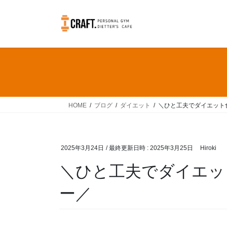
コ
ナ
ン
ビ
テ
ゲ
ン
ー
ツ
シ
へ
ョ
ス
ン
キ
に
ッ
移
HOME
ブログ
ダイエット
＼ひと工夫でダイエット
プ
動
2025年3月24日
/ 最終更新日時 :
2025年3月25日
Hiroki
＼ひと工夫でダイエッ
ー／