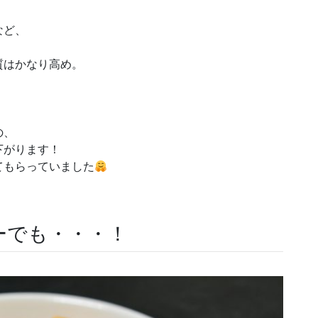
など、
質はかなり高め。
、
の、
下がります！
てもらっていました
ーでも・・・！