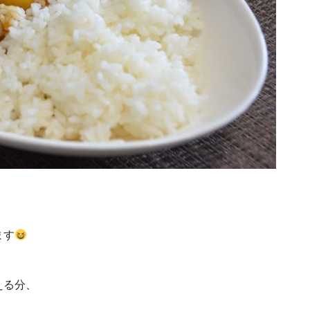
、
ます
える分、