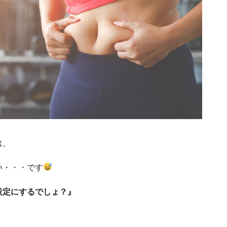
は、
い・・・です
設定にするでしょ？』