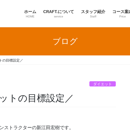
ホーム
CRAFT.について
スタッフ紹介
コース案
HOME
service
Staff
Price
ブログ
トの目標設定／
ダイエット
ットの目標設定／
インストラクターの新江田宏樹です。