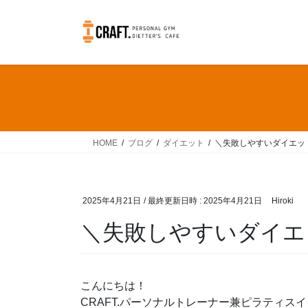
コ
ナ
ン
ビ
テ
ゲ
ン
ー
ツ
シ
へ
ョ
ス
ン
キ
に
ッ
移
HOME
ブログ
ダイエット
＼失敗しやすいダイエッ
プ
動
2025年4月21日
/ 最終更新日時 :
2025年4月21日
Hiroki
＼失敗しやすいダイエ
こんにちは！
CRAFT.パーソナルトレーナー兼ピラティス