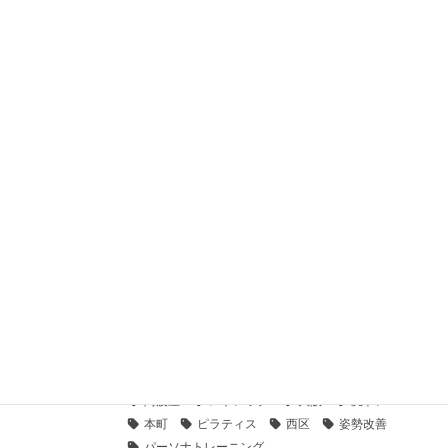
2026年6月15日
＼ピラティスだけではカラダは変えられない⁉／
2026年6月8日
＼万年ダイエットに悩む方は〇〇ばかり見る／
2026年6月1日
ボディメイク
カテゴリー
肩こり
美尻
腰痛
ジム
タグ
ヒップアップ
パーソナルジム
ブライダル
マシンピラティス
ダイエット
脚痩せ
ボディメイク
下腹
運動不足
痩せたい
阿波座
ストレッチ
大阪
尻トレ
本町
ピラティス
西区
姿勢改善
パーソナトレーニング